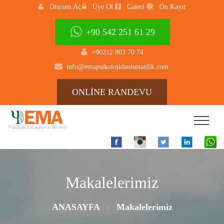
Oturum Aç
Üye Ol
Galeri
Ön Kayıt
+90 542 251 61 29
+90212 803 70 74
info@emapsikolojidanismanlik.com
ONLİNE RANDEVU
Makalelerimiz
ANASAYFA
Makalelerimiz