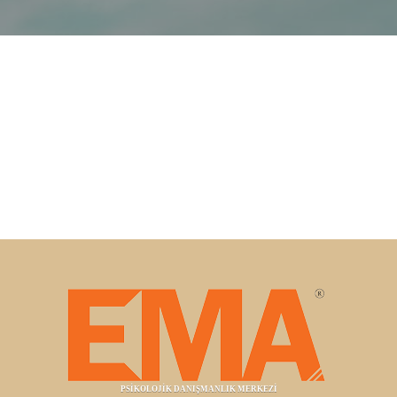
PSİKOLOJİK DANIŞMANLIK MERKEZİ